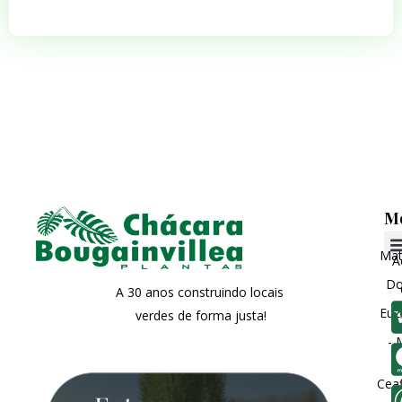
M
Matr
A
Do
A 30 anos construindo locais
Euz
verdes de forma justa!
- 
Ceaf