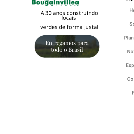
H
A 30 anos construindo
locais
S
verdes de forma justa!
Plan
Nót
Esp
Co