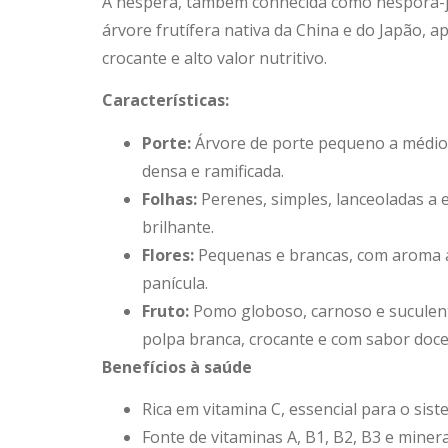
A nêspera, também conhecida como nêspora-j
árvore frutífera nativa da China e do Japão, a
crocante e alto valor nutritivo.
Características:
Porte:
Árvore de porte pequeno a médio,
densa e ramificada.
Folhas:
Perenes, simples, lanceoladas a 
brilhante.
Flores:
Pequenas e brancas, com aroma a
panícula.
Fruto:
Pomo globoso, carnoso e suculent
polpa branca, crocante e com sabor doce 
Benefícios à saúde
Rica em vitamina C, essencial para o sis
Fonte de vitaminas A, B1, B2, B3 e minera