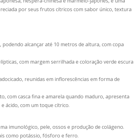
aponesa, nêspera-chinesa e marmelo-japonês, é uma
preciada por seus frutos cítricos com sabor único, textura
 podendo alcançar até 10 metros de altura, com copa
elípticas, com margem serrilhada e coloração verde escura
docicado, reunidas em inflorescências em forma de
o, com casca fina e amarela quando maduro, apresenta
e ácido, com um toque cítrico.
tema imunológico, pele, ossos e produção de colágeno.
is como potássio, fósforo e ferro.