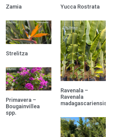
Zamia
Yucca Rostrata
Strelitza
Ravenala –
Ravenala
Primavera –
madagascariensis
Bougainvillea
spp.