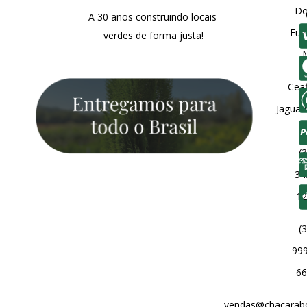
Do
A 30 anos construindo locais
Euz
verdes de forma justa!
- 
Ceaf
Jaguar
(3
34
12
(3
999
66
vendas@chacarabou