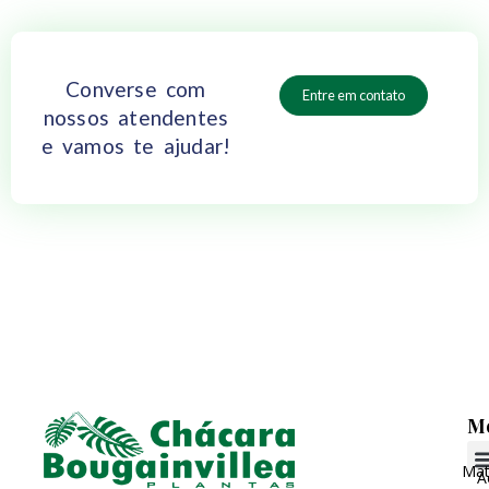
Converse com
Entre em contato
nossos atendentes
e vamos te ajudar!
M
Matr
A