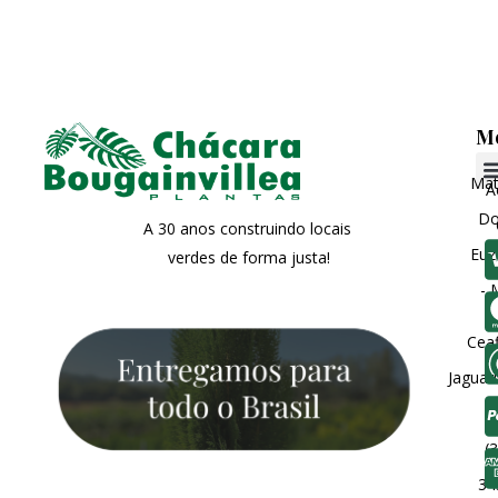
M
Matr
A
Do
A 30 anos construindo locais
Euz
verdes de forma justa!
- 
Ceaf
Jaguar
(3
34