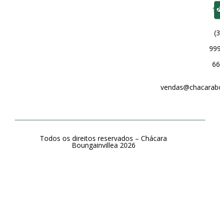
12
(3
999
66
vendas@chacarabou
Todos os direitos reservados –
Chácara
Boungainvillea 2026