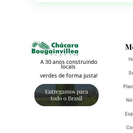
M
H
A 30 anos construindo
locais
S
verdes de forma justa!
Plan
Nót
Esp
Co