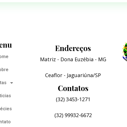
enu
Endereços
ome
Matriz - Dona Euzébia - MG
obre
Ceaflor - Jaguariúna/SP
tas
Contatos
icias
(32) 3453-1271
écies
(32) 99932-6672
ntato