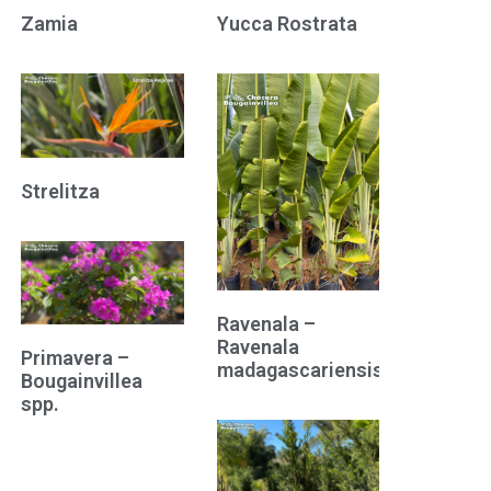
Zamia
Yucca Rostrata
Strelitza
Ravenala –
Ravenala
Primavera –
madagascariensis
Bougainvillea
spp.