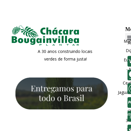
M
Matr
A
Do
A 30 anos construindo locais
verdes de forma justa!
Euz
- 
Ceaf
Jaguar
(3
34
12