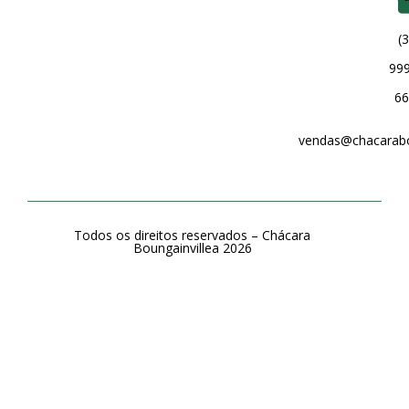
(3
999
66
vendas@chacarabou
Todos os direitos reservados –
Chácara
Boungainvillea 2026